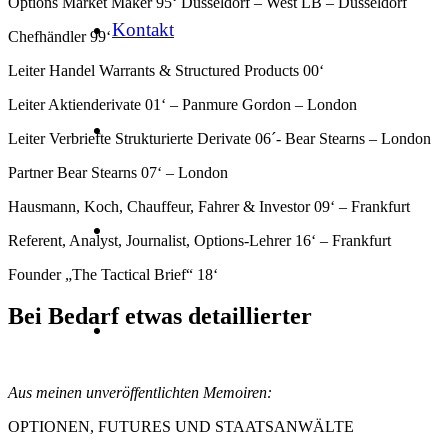
Options Market Maker 95‘ Düsseldorf – West LB – Düsseldorf
Kontakt
Chefhändler 99‘
Leiter Handel Warrants & Structured Products 00‘
Leiter Aktienderivate 01‘ – Panmure Gordon – London
Leiter Verbriefte Strukturierte Derivate 06´- Bear Stearns – London
Partner Bear Stearns 07‘ – London
Hausmann, Koch, Chauffeur, Fahrer & Investor 09‘ – Frankfurt
Referent, Analyst, Journalist, Options-Lehrer 16‘ – Frankfurt
Founder „The Tactical Brief“ 18‘
Bei Bedarf etwas detaillierter
Aus meinen unveröffentlichten Memoiren:
OPTIONEN, FUTURES UND STAATSANWÄLTE