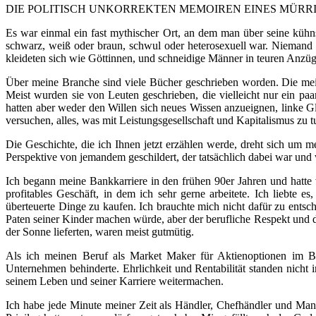
DIE POLITISCH UNKORREKTEN MEMOIREN EINES MÜRR
Es war einmal ein fast mythischer Ort, an dem man über seine kühn
schwarz, weiß oder braun, schwul oder heterosexuell war. Niemand in
kleideten sich wie Göttinnen, und schneidige Männer in teuren Anzüge
Über meine Branche sind viele Bücher geschrieben worden. Die meist
Meist wurden sie von Leuten geschrieben, die vielleicht nur ein pa
hatten aber weder den Willen sich neues Wissen anzueignen, linke Gla
versuchen, alles, was mit Leistungsgesellschaft und Kapitalismus zu tu
Die Geschichte, die ich Ihnen jetzt erzählen werde, dreht sich um 
Perspektive von jemandem geschildert, der tatsächlich dabei war und 
Ich begann meine Bankkarriere in den frühen 90er Jahren und hatte v
profitables Geschäft, in dem ich sehr gerne arbeitete. Ich liebte
überteuerte Dinge zu kaufen. Ich brauchte mich nicht dafür zu ent
Paten seiner Kinder machen würde, aber der berufliche Respekt und d
der Sonne lieferten, waren meist gutmütig.
Als ich meinen Beruf als Market Maker für Aktienoptionen im Ban
Unternehmen behinderte. Ehrlichkeit und Rentabilität standen nich
seinem Leben und seiner Karriere weitermachen.
Ich habe jede Minute meiner Zeit als Händler, Chefhändler und Mana