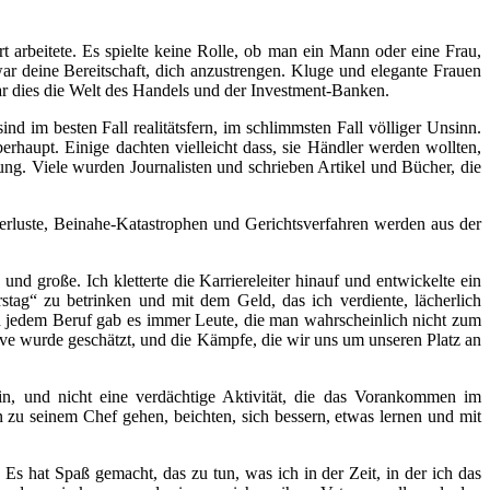
arbeitete. Es spielte keine Rolle, ob man ein Mann oder eine Frau,
war deine Bereitschaft, dich anzustrengen. Kluge und elegante Frauen
war dies die Welt des Handels und der Investment-Banken.
 im besten Fall realitätsfern, im schlimmsten Fall völliger Unsinn.
rhaupt. Einige dachten vielleicht dass, sie Händler werden wollten,
lung. Viele wurden Journalisten und schrieben Artikel und Bücher, die
verluste, Beinahe-Katastrophen und Gerichtsverfahren werden aus der
d große. Ich kletterte die Karriereleiter hinauf und entwickelte ein
stag“ zu betrinken und mit dem Geld, das ich verdiente, lächerlich
n jedem Beruf gab es immer Leute, die man wahrscheinlich nicht zum
ive wurde geschätzt, und die Kämpfe, die wir uns um unseren Platz an
in, und nicht eine verdächtige Aktivität, die das Vorankommen im
zu seinem Chef gehen, beichten, sich bessern, etwas lernen und mit
s hat Spaß gemacht, das zu tun, was ich in der Zeit, in der ich das