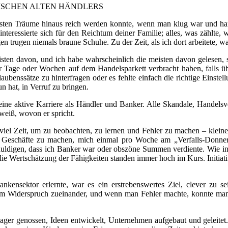
ISCHEN ALTEN HÄNDLERS
sten Träume hinaus reich werden konnte, wenn man klug war und hart 
teressierte sich für den Reichtum deiner Familie; alles, was zählte, 
n trugen niemals braune Schuhe. Zu der Zeit, als ich dort arbeitete, 
en davon, und ich habe wahrscheinlich die meisten davon gelesen, sind
ar Tage oder Wochen auf dem Handelsparkett verbracht haben, falls übe
ubenssätze zu hinterfragen oder es fehlte einfach die richtige Einstel
n hat, in Verruf zu bringen.
meine aktive Karriere als Händler und Banker. Alle Skandale, Handels
weiß, wovon er spricht.
iel Zeit, um zu beobachten, zu lernen und Fehler zu machen – kleine un
 es, Geschäfte zu machen, mich einmal pro Woche am „Verfalls-Donner
schuldigen, dass ich Banker war oder obszöne Summen verdiente. Wie i
ie Wertschätzung der Fähigkeiten standen immer hoch im Kurs. Initiat
kensektor erlernte, war es ein erstrebenswertes Ziel, clever zu se
t im Widerspruch zueinander, und wenn man Fehler machte, konnte man 
ger genossen, Ideen entwickelt, Unternehmen aufgebaut und geleitet. E